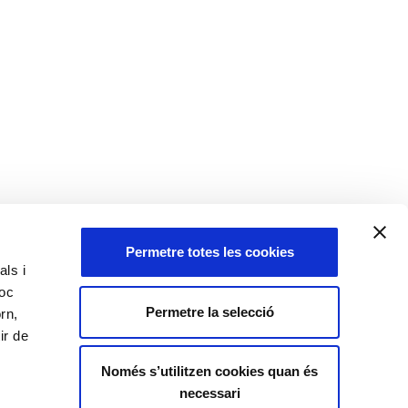
Permetre totes les cookies
als i
loc
Permetre la selecció
rn,
ir de
Només s’utilitzen cookies quan és
necessari