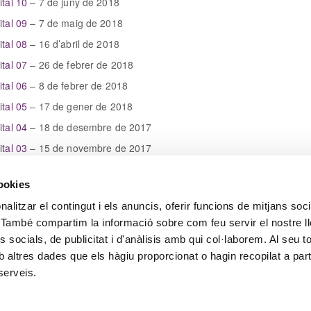
ital 10
– 7 de juny de 2018
ital 09
– 7 de maig de 2018
ital 08
– 16 d’abril de 2018
gital 07
– 26 de febrer de 2018
ital 06
– 8 de febrer de 2018
ital 05
– 17 de gener de 2018
ital 04
– 18 de desembre de 2017
ital 03
– 15 de novembre de 2017
gital 02
– 10 d’octubre de 2017
cookies
ital 01
– 5 de setembre de 2017
alitzar el contingut i els anuncis, oferir funcions de mitjans soci
oc. També compartim la informació sobre com feu servir el nostre l
 socials, de publicitat i d'anàlisis amb qui col·laborem. Al seu to
 altres dades que els hàgiu proporcionat o hagin recopilat a part
serveis.