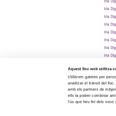
Irla Dig
Irla Dig
Irla Dig
Irla Di
Irla Dig
Irla Dig
Irla Dig
Irla Dig
Irla Di
Aquest lloc web utilitza 
Irla Dig
Utilitzem galetes per person
analitzar el trànsit del ll
amb els partners de mitjans
ells la poden combinar amb
l'ús que heu fet dels seus 