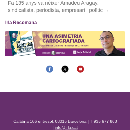
Fa 135 anys va néixer Amadeu Aragay,
sindicalista, periodista, empresari i polític →
Irla Recomana
Calàbria 166 entresòl, 08015 Barcelona | T 935 677 863
|
info@irla.cat