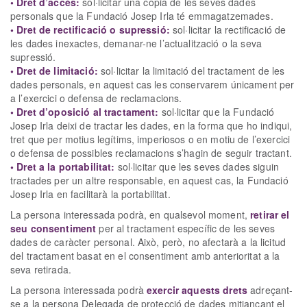
• Dret d’accés:
sol·licitar una còpia de les seves dades
personals que la Fundació Josep Irla té emmagatzemades.
• Dret de rectificació o supressió:
sol·licitar la rectificació de
les dades inexactes, demanar-ne l’actualització o la seva
supressió.
• Dret de limitació:
sol·licitar la limitació del tractament de les
dades personals, en aquest cas les conservarem únicament per
a l’exercici o defensa de reclamacions.
• Dret d’oposició al tractament:
sol·licitar que la Fundació
Josep Irla deixi de tractar les dades, en la forma que ho indiqui,
tret que per motius legítims, imperiosos o en motiu de l’exercici
o defensa de possibles reclamacions s’hagin de seguir tractant.
• Dret a la portabilitat:
sol·licitar que les seves dades siguin
tractades per un altre responsable, en aquest cas, la Fundació
Josep Irla en facilitarà la portabilitat.
La persona interessada podrà, en qualsevol moment,
retirar el
seu consentiment
per al tractament específic de les seves
dades de caràcter personal. Això, però, no afectarà a la licitud
del tractament basat en el consentiment amb anterioritat a la
seva retirada.
La persona interessada podrà
exercir aquests drets
adreçant-
se a la persona Delegada de protecció de dades mitjançant el