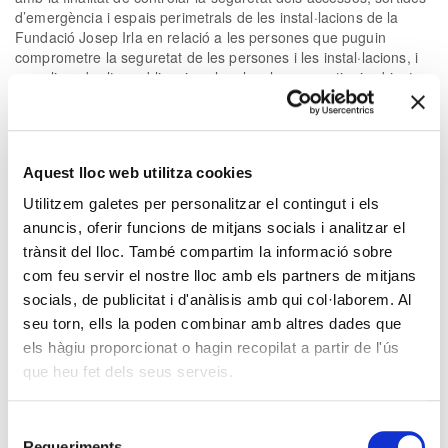
d’emergència i espais perimetrals de les instal·lacions de la
Fundació Josep Irla en relació a les persones que puguin
comprometre la seguretat de les persones i les instal·lacions, i
complir amb altres obligacions legals a les que estigui subjecte
la Fundació Josep Irla.
En cap cas es prendran decisions automatitzades, inclosa
l’elaboració de perfils.
Aquest lloc web utilitza cookies
Les dades personals proporcionades a la Fundació Josep Irla
es conservaran mentre la persona interessada no en sol·liciti la
Utilitzem galetes per personalitzar el contingut i els
seva supressió. Un cop finalitzi la vinculació de la persona
anuncis, oferir funcions de mitjans socials i analitzar el
interessada amb la Fundació Josep Irla, les dades es podran
trànsit del lloc. També compartim la informació sobre
conservar (bloquejades), durant el temps establert per la
legislació aplicable en cada cas. En tot cas, només seran
com feu servir el nostre lloc amb els partners de mitjans
emmagatzemades durant el temps necessari per a donar
socials, de publicitat i d'anàlisis amb qui col·laborem. Al
compliment a les possibles obligacions legals.
seu torn, ells la poden combinar amb altres dades que
Legitimació
els hàgiu proporcionat o hagin recopilat a partir de l'ús
que heu fet dels seus serveis.
La base legal fonamental que permet a la Fundació Josep Irla el
tractament de les dades de les persones vinculades a l’entitat
és el consentiment de la persona interessada expressat
Selecció
lliurement bé amb la signatura d’una butlleta de vinculació, bé
Requeriments