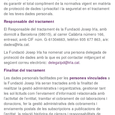
és garantir el total compliment de la normativa vigent en matèria
de protecció de dades i privacitat i la seguretat en el tractament
de les teves dades personals.
Responsable del tractament
El Responsable del tractament és la Fundació Josep Irla, amb
domicili a Barcelona (08015), al carrer Calàbria número 166,
entresol, amb CIF núm. G-61304663, telèfon 935 677 863, a/e:
dades@irla.cat.
La Fundació Josep Irla ha nomenat una persona delegada de
protecció de dades amb la que es pot contactar mitjançant el
següent correu electrònic:
delegatpd@irla.cat
.
Finalitat
del tractament
Les dades personals facilitades per les
persones vinculades
a
la Fundació Josep Irla seran tractades amb la finalitat de
realitzar la gestió administrativa i organitzativa, gestionar tant
les sol·licituds com l’enviament d’informació relacionada amb
l’activitat de l’entitat, tramitar el cobrament de col·laboracions i
donacions, fer la gestió administrativa dels cobraments i
enviaments postals de les subscripcions a publicacions de
l’entitat, la relació històrica de càrrecs i responsabilitats de