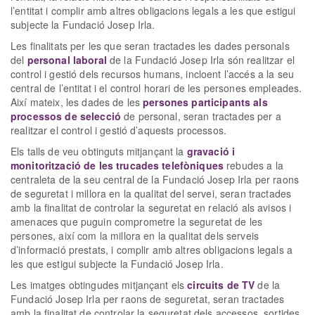
l’entitat i complir amb altres obligacions legals a les que estigui
subjecte la Fundació Josep Irla.
Les finalitats per les que seran tractades les dades personals
del
personal laboral
de la Fundació Josep Irla són realitzar el
control i gestió dels recursos humans, incloent l’accés a la seu
central de l’entitat i el control horari de les persones empleades.
Així mateix, les dades de les
persones participants als
processos de selecció
de personal, seran tractades per a
realitzar el control i gestió d’aquests processos.
Els talls de veu obtinguts mitjançant la
gravació i
monitorització de les trucades telefòniques
rebudes a la
centraleta de la seu central de la Fundació Josep Irla per raons
de seguretat i millora en la qualitat del servei, seran tractades
amb la finalitat de controlar la seguretat en relació als avisos i
amenaces que puguin comprometre la seguretat de les
persones, així com la millora en la qualitat dels serveis
d’informació prestats, i complir amb altres obligacions legals a
les que estigui subjecte la Fundació Josep Irla.
Les imatges obtingudes mitjançant els
circuits de TV
de la
Fundació Josep Irla per raons de seguretat, seran tractades
amb la finalitat de controlar la seguretat dels accessos, sortides