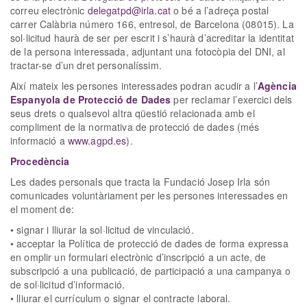
correu electrònic
delegatpd@irla.cat
o bé a l’adreça postal
carrer Calàbria número 166, entresol, de Barcelona (08015). La
sol·licitud haurà de ser per escrit i s’haurà d’acreditar la identitat
de la persona interessada, adjuntant una fotocòpia del DNI, al
tractar-se d’un dret personalíssim.
Així mateix les persones interessades podran acudir a l’
Agència
Espanyola de Protecció de Dades
per reclamar l’exercici dels
seus drets o qualsevol altra qüestió relacionada amb el
compliment de la normativa de protecció de dades (més
informació a
www.agpd.es
).
Procedència
Les dades personals que tracta la Fundació Josep Irla són
comunicades voluntàriament per les persones interessades en
el moment de:
• signar i lliurar la sol·licitud de vinculació.
• acceptar la Política de protecció de dades de forma expressa
en omplir un formulari electrònic d’inscripció a un acte, de
subscripció a una publicació, de participació a una campanya o
de sol·licitud d’informació.
• lliurar el currículum o signar el contracte laboral.