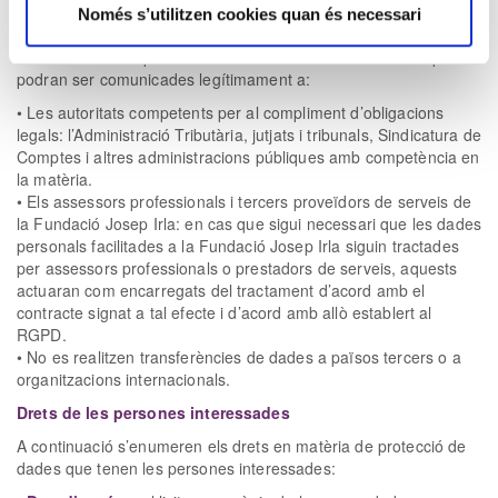
Només s’utilitzen cookies quan és necessari
Cessió de dades a tercers
Les dades de les persones vinculades a la Fundació Josep Irla
podran ser comunicades legítimament a:
• Les autoritats competents per al compliment d’obligacions
legals: l’Administració Tributària, jutjats i tribunals, Sindicatura de
Comptes i altres administracions públiques amb competència en
la matèria.
• Els assessors professionals i tercers proveïdors de serveis de
la Fundació Josep Irla: en cas que sigui necessari que les dades
personals facilitades a la Fundació Josep Irla siguin tractades
per assessors professionals o prestadors de serveis, aquests
actuaran com encarregats del tractament d’acord amb el
contracte signat a tal efecte i d’acord amb allò establert al
RGPD.
• No es realitzen transferències de dades a països tercers o a
organitzacions internacionals.
Drets de les persones interessades
A continuació s’enumeren els drets en matèria de protecció de
dades que tenen les persones interessades: