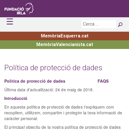
☰
Inici
La Fundació
MemòriaEsquerra.cat
Actualitat
Principis
MemòriaValencianista.cat
Publicacions
Estructura
Agenda
Premis i Beques
Biblioteca i Arxiu
Notícies
Exposicions
Irla Digital
Convocatòries obertes
Política de protecció de dades
Transparència
Premiats
Política de protecció de dades
FAQS
Contacte
Última data d’actualització: 24 de maig de 2018.
Introducció
En aquesta política de protecció de dades t’expliquem com
recopilem, utilitzem, compartim i protegim la teva informació de
caràcter personal.
El principal objectiu de la nostra política de protecció de dades