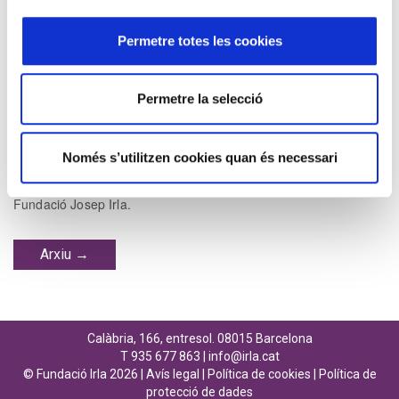
Permetre totes les cookies
Permetre la selecció
La Fundació Josep Irla —a través del seu arxiu— té cura de
Només s’utilitzen cookies quan és necessari
preservar tota la documentació significativa generada al llarg de
la seva història per Esquerra Republicana, les JERC i la pròpia
Fundació Josep Irla.
Arxiu →
Calàbria, 166, entresol. 08015 Barcelona
T 935 677 863 |
info@irla.cat
© Fundació Irla 2026 |
Avís legal
|
Política de cookies
|
Política de
protecció de dades