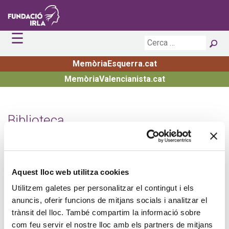
☰
Inici
La Fundació
MemòriaEsquerra.cat
Actualitat
Principis
MemòriaValencianista.cat
Publicacions
Estructura
Agenda
Premis i Beques
Biblioteca i Arxiu
Notícies
Exposicions
Irla Digital
Convocatòries obertes
Biblioteca
Transparència
Premiats
Contacte
Aquest lloc web utilitza cookies
Utilitzem galetes per personalitzar el contingut i els
anuncis, oferir funcions de mitjans socials i analitzar el
trànsit del lloc. També compartim la informació sobre
com feu servir el nostre lloc amb els partners de mitjans