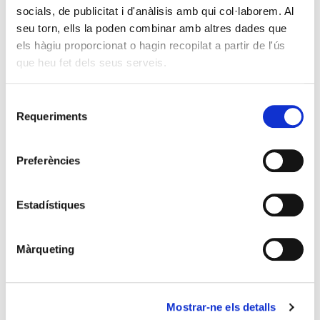
socials, de publicitat i d'anàlisis amb qui col·laborem. Al
seu torn, ells la poden combinar amb altres dades que
els hàgiu proporcionat o hagin recopilat a partir de l'ús
que heu fet dels seus serveis.
La Fundació Josep Irla disposa d’una biblioteca —especialitzada
en pensament polític i història contemporània dels Països
Catalans— amb més de 3.000 referències de monografies i més
Selecció
de 40 revistes que augmenten any rere any.
Requeriments
de
consentiment
Biblioteca →
Preferències
Estadístiques
Arxiu
Màrqueting
Mostrar-ne els detalls