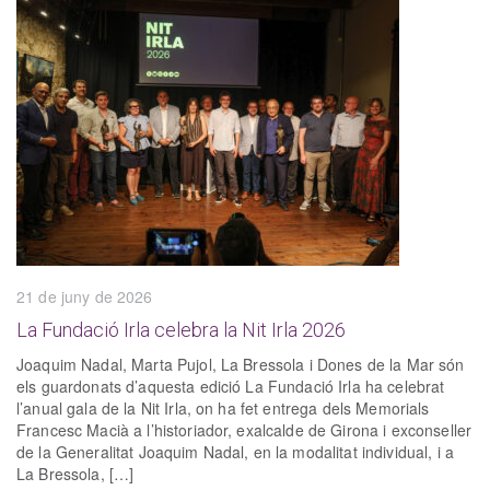
21 de juny de 2026
La Fundació Irla celebra la Nit Irla 2026
Joaquim Nadal, Marta Pujol, La Bressola i Dones de la Mar són
els guardonats d’aquesta edició La Fundació Irla ha celebrat
l’anual gala de la Nit Irla, on ha fet entrega dels Memorials
Francesc Macià a l’historiador, exalcalde de Girona i exconseller
de la Generalitat Joaquim Nadal, en la modalitat individual, i a
La Bressola, […]