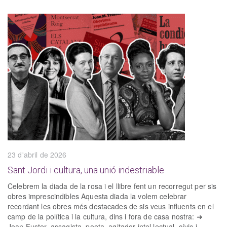
23 d'abril de 2026
Sant Jordi i cultura, una unió indestriable
Celebrem la diada de la rosa i el llibre fent un recorregut per sis
obres imprescindibles Aquesta diada la volem celebrar
recordant les obres més destacades de sis veus influents en el
camp de la política i la cultura, dins i fora de casa nostra: ➜
Joan Fuster, assagista, poeta, agitador intel·lectual, cívic i