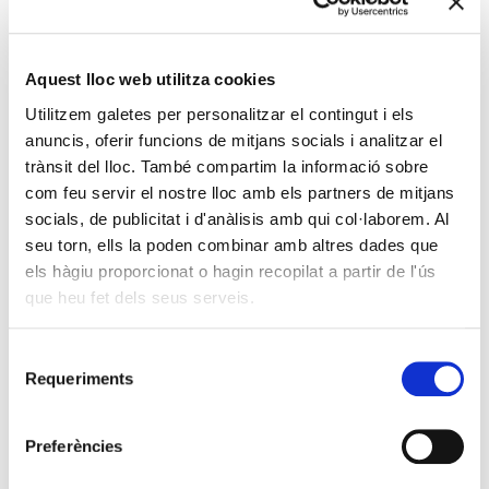
Recerca Històrica al Batxillerat 2026
Els treballs de recerca de Paula Díaz Alcolea, Roger Forrellat
Sabalete i David Sánchez Villena, i el d’Àlex Campillo Parra són
Aquest lloc web utilitza cookies
els finalistes d’aquesta edició El jurat del Premi Irla de Recerca
Utilitzem galetes per personalitzar el contingut i els
Històrica al Batxillerat 2026 ha destacat el treball «Exili i mort
anuncis, oferir funcions de mitjans socials i analitzar el
dels germans Cañellas: Memòries entre llambordes. La
deportació republicana sabadellenca als camps […]
trànsit del lloc. També compartim la informació sobre
com feu servir el nostre lloc amb els partners de mitjans
Seguir llegint →
socials, de publicitat i d'anàlisis amb qui col·laborem. Al
seu torn, ells la poden combinar amb altres dades que
els hàgiu proporcionat o hagin recopilat a partir de l'ús
que heu fet dels seus serveis.
Selecció
Requeriments
de
consentiment
Preferències