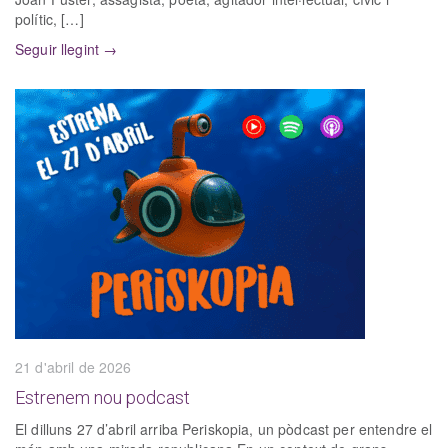
polític, […]
Seguir llegint →
21 d'abril de 2026
Estrenem nou podcast
El dilluns 27 d’abril arriba Periskopia, un pòdcast per entendre el