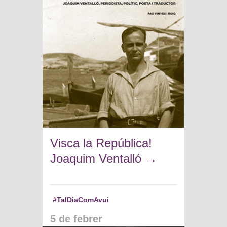
Visca la República!
Joaquim Ventalló
→
#TalDiaComAvui
5 de febrer