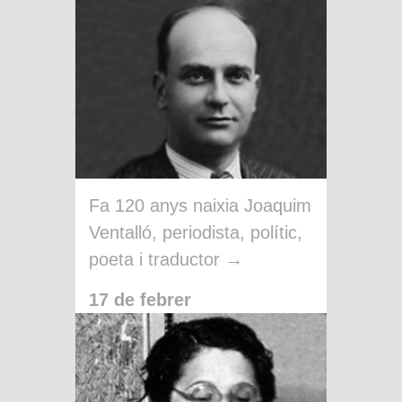
Fa 120 anys naixia Joaquim
Ventalló, periodista, polític,
poeta i traductor →
17 de febrer