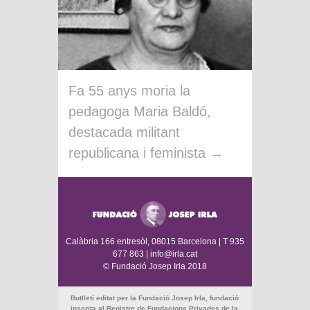
Fa 55 anys moria la
pedagoga Maria Baldó,
destacada militant
republicana i feminista
→
Calàbria 166 entresòl, 08015 Barcelona | T 935
677 863 | info@irla.cat
© Fundació Josep Irla 2018
Butlletí editat per la Fundació Josep Irla, fundació
inscrita al Registre de Fundacions Privades de la