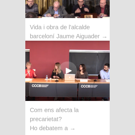
Vida i obra de l’alcalde
barceloní Jaume Aiguader
→
Com ens afecta la
precarietat?
Ho debatem a
→