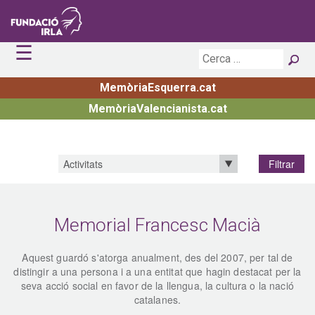
☰
Inici
La Fundació
MemòriaEsquerra.cat
Actualitat
Principis
MemòriaValencianista.cat
Publicacions
Estructura
Agenda
Premis i Beques
Biblioteca i Arxiu
Notícies
Exposicions
Irla Digital
Convocatòries obertes
Activitats
Transparència
Premiats
Contacte
Memorial Francesc Macià
Aquest guardó s'atorga anualment, des del 2007, per tal de
distingir a una persona i a una entitat que hagin destacat per la
seva acció social en favor de la llengua, la cultura o la nació
catalanes.