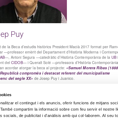
ep Puy
at de la Beca d’estudis històrics President Macià 2017 format per Ra
ar —professor emèrit del Departament d’Història Moderna i Contemp
AB
—, Antoni Segura —catedràtic d’Història Contemporània de la
UB
ent del
CIDOB
— i Queralt Solé —professora d’Història Contemporània
n acordar atorgar la beca al projecte:
«Samuel Morera Ribas (1888
 Republicà compromès i destacat referent del municipalisme
senc del segle XX»
de Josep Puy i Juanico.
teix aquesta notícia
cookies
alitzar el contingut i els anuncis, oferir funcions de mitjans soci
oc. També compartim la informació sobre com feu servir el nostre l
 socials, de publicitat i d'anàlisis amb qui col·laborem. Al seu to