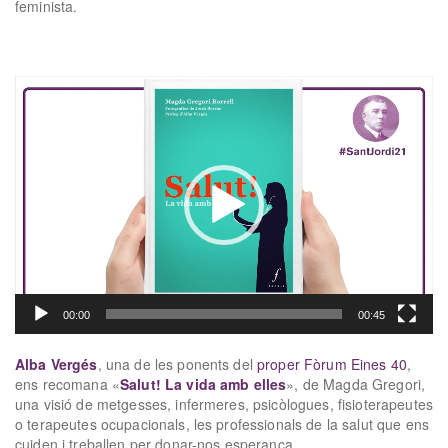
feminista.
xx
Reproductor
de
vídeo
00:00
00:45
Alba Vergés
, una de les ponents del
proper Fòrum Eines 40
,
ens recomana «
Salut! La vida amb elles
», de Magda Gregori,
una visió de metgesses, infermeres, psicòlogues, fisioterapeutes
o terapeutes ocupacionals, les professionals de la salut que ens
cuiden i treballen per donar-nos esperança.