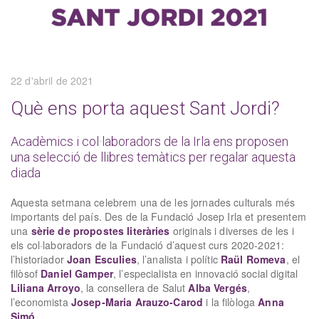
22 d'abril de 2021
Què ens porta aquest Sant Jordi?
Acadèmics i col·laboradors de la Irla ens proposen
una selecció de llibres temàtics per regalar aquesta
diada
Aquesta setmana celebrem una de les jornades culturals més
importants del país. Des de la Fundació Josep Irla et presentem
una
sèrie de propostes literàries
originals i diverses de les i
els col·laboradors de la Fundació d’aquest curs 2020-2021:
l’historiador
Joan Esculies
, l’analista i polític
Raül Romeva
, el
filòsof
Daniel Gamper
, l’especialista en innovació social digital
Liliana Arroyo
, la consellera de Salut
Alba Vergés
,
l’economista
Josep-Maria Arauzo-Carod
i la filòloga
Anna
Simó
.