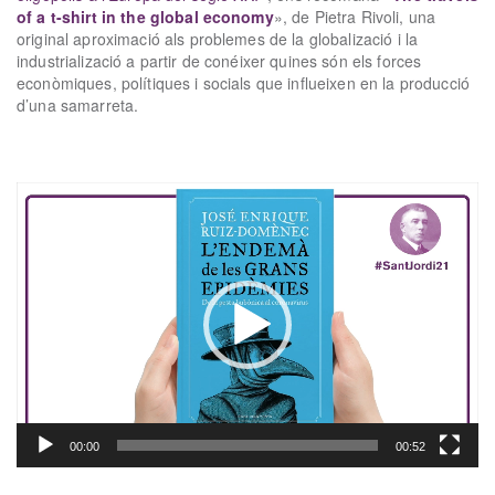
of a t-shirt in the global economy
», de Pietra Rivoli, una
original aproximació als problemes de la globalizació i la
industrializació a partir de conéixer quines són els forces
econòmiques, polítiques i socials que influeixen en la producció
d’una samarreta.
xx
Reproductor
de
vídeo
00:00
00:52