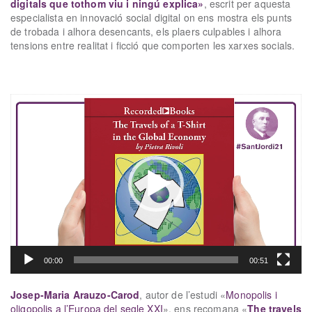
digitals que tothom viu i ningú explica»
, escrit per aquesta
especialista en innovació social digital on ens mostra els punts
de trobada i alhora desencants, els plaers culpables i alhora
tensions entre realitat i ficció que comporten les xarxes socials.
xx
Reproductor
de
vídeo
00:00
00:51
Josep-Maria Arauzo-Carod
, autor de l’estudi «
Monopolis i
oligopolis a l’Europa del segle XXI
», ens recomana «
The travels