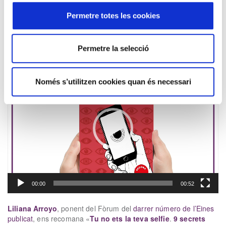
agrupats en un mateix volum-, que representen una varietat de
Permetre totes les cookies
realitats al voltant d’un mateix passat, els camps d’extermini
nazi, i evidencien la complexitat individual de l’ésser humà.
xx
Permetre la selecció
Reproductor
de
Només s’utilitzen cookies quan és necessari
vídeo
00:00
00:52
Liliana Arroyo
, ponent del Fòrum del
darrer número de l’Eines
publicat
, ens recomana «
Tu no ets la teva selfie
.
9 secrets