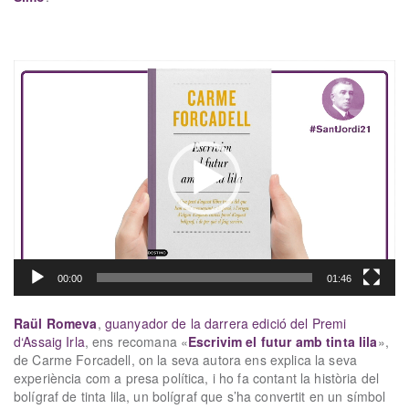
xx
Reproductor
de
vídeo
00:00
01:46
Raül Romeva
,
guanyador de la darrera edició del Premi
d
‘
Assaig Irla
, ens recomana «
Escrivim el futur amb tinta lila
»,
de Carme Forcadell, on la seva autora ens explica la seva
experiència com a presa política, i ho fa contant la història del
bolígraf de tinta lila, un bolígraf que s’ha convertit en un símbol