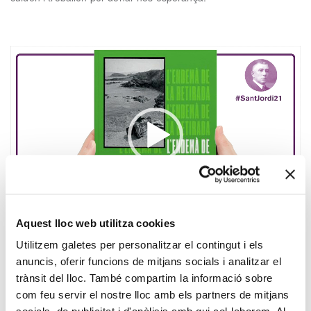
xx
Reproductor
de
vídeo
00:00
00:44
Aquest lloc web utilitza cookies
Joan Esculies
,
guanyador de la primera edició de la Beca
Utilitzem galetes per personalitzar el contingut i els
Tarradellas
, ens recomana «
L’endemà de la retirada, d’Antoni
anuncis, oferir funcions de mitjans socials i analitzar el
Campañà
», d’Arnau Gonzàlez i Vilalta, una de les novetats
trànsit del lloc. També compartim la informació sobre
editorials que arriba després del gran èxit de «La capsa
com feu servir el nostre lloc amb els partners de mitjans
vermella» i el descobriment internacional de la figura d’Antoni