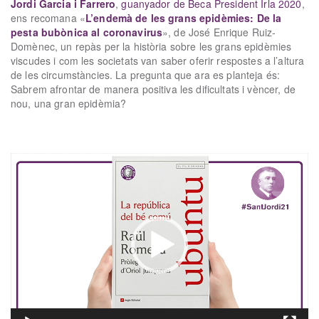
Jordi Garcia i Farrero
,
guanyador de Beca President Irla 2020
,
ens recomana «
L’endemà de les grans epidèmies: De la
pesta bubònica al coronavirus
», de José Enrique Ruiz-
Domènec, un repàs per la història sobre les grans epidèmies
viscudes i com les societats van saber oferir respostes a l’altura
de les circumstàncies. La pregunta que ara es planteja és:
Sabrem afrontar de manera positiva les dificultats i vèncer, de
nou, una gran epidèmia?
xx
Reproductor
de
vídeo