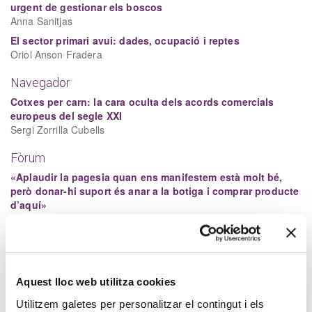
urgent de gestionar els boscos
Anna Sanitjas
El sector primari avui: dades, ocupació i reptes
Oriol Anson Fradera
Navegador
Cotxes per carn: la cara oculta dels acords comercials
europeus del segle XXI
Sergi Zorrilla Cubells
Fòrum
«Aplaudir la pagesia quan ens manifestem està molt bé,
però donar-hi suport és anar a la botiga i comprar producte
d’aquí»
Montse Baró i Jaume Bernis
Variables
La vessant cívica de la culpa
Carol Galais
Aquest lloc web utilitza cookies
Utilitzem galetes per personalitzar el contingut i els
Full de càlcul