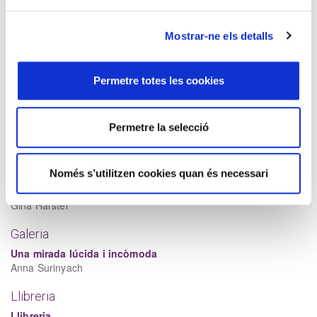
Què significa per a mi la democràcia nord-americana?
Mary McLeod Bethune
Mostrar-ne els detalls
Tribut
Lev Tolstoi
Maria Kharshiladze Bigvava
Permetre totes les cookies
Filmoteca
Permetre la selecció
Hamnet, el dolor que transforma
Anna Romeu
Pinzell
Només s’utilitzen cookies quan és necessari
Vols viure en una postal?
Gina Harster
Galeria
Una mirada lúcida i incòmoda
Anna Surinyach
Llibreria
Llibreria