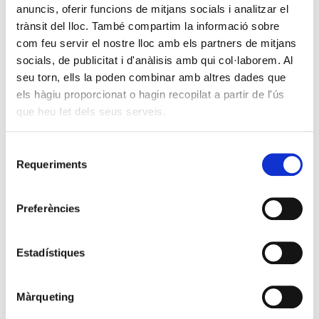
anuncis, oferir funcions de mitjans socials i analitzar el
Com més obeíem, pitjor ens tractaven: crònica d’una
trànsit del lloc. També compartim la informació sobre
espoliació
com feu servir el nostre lloc amb els partners de mitjans
Ricard Chulià
socials, de publicitat i d'anàlisis amb qui col·laborem. Al
Arxiu
seu torn, ells la poden combinar amb altres dades que
El 18 de febrer de 2006: l’inici del moviment pel dret a
els hàgiu proporcionat o hagin recopilat a partir de l'ús
decidir
que heu fet dels seus serveis.
Marta Rovira Martínez
Explorador
Selecció
Requeriments
de
Episodi X. El retorn de l’imperi
Elisabet Nebreda Vila
consentiment
Preferències
Finestra
Geopolítica de la complexitat: una transformació
estructural del poder global una transformació estructural
Estadístiques
del poder global
Carme Colomina Saló
Màrqueting
Clàssic