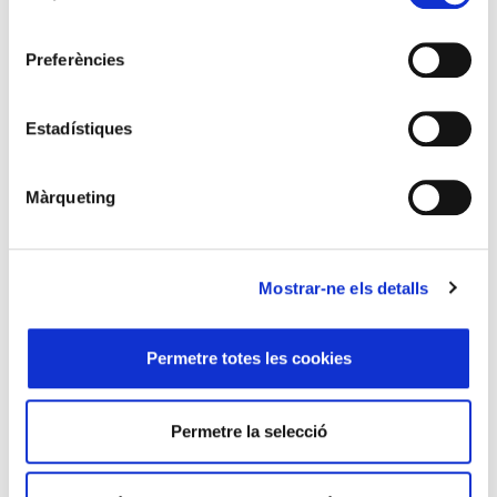
consentiment
Comparteix aquest article
Preferències
Estadístiques
Màrqueting
Altres articles d'aquest número de l'Eines
Mostrar-ne els detalls
Permetre totes les cookies
Permetre la selecció