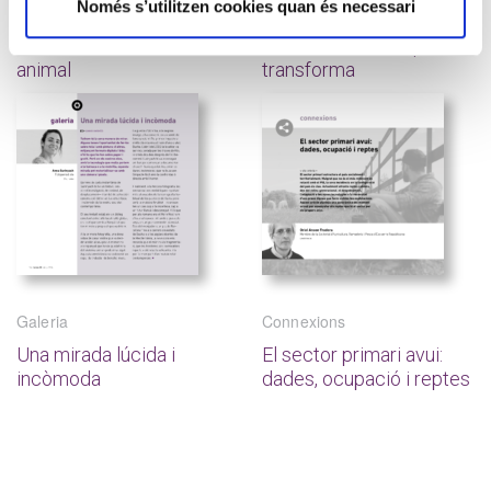
Només s’utilitzen cookies quan és necessari
Connexions
Filmoteca
Ramaderia i benestar
Hamnet, el dolor que
animal
transforma
Galeria
Connexions
Una mirada lúcida i
El sector primari avui:
incòmoda
dades, ocupació i reptes