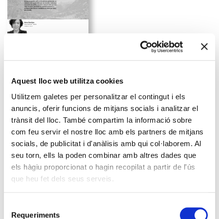
Descarregar (PDF) ↓
Aquest lloc web utilitza cookies
Un país cada cop més forestal i més
Utilitzem galetes per personalitzar el contingut i els
vulnerable: el repte urgent de
anuncis, oferir funcions de mitjans socials i analitzar el
gestionar els boscos
trànsit del lloc. També compartim la informació sobre
com feu servir el nostre lloc amb els partners de mitjans
Anna Sanitjas
. Enginyera de Forests
socials, de publicitat i d'anàlisis amb qui col·laborem. Al
Catalunya té una massa forestal que abasta el 65% del país. I
seu torn, ells la poden combinar amb altres dades que
necessita una gestió global. Tenir gran quantitat de bosc és
els hàgiu proporcionat o hagin recopilat a partir de l'ús
positiu, però, si no està ben gestionada, es redueix a ser
que heu fet dels seus serveis.
combustible per als incendis. Catalunya necessita una política
forestal a llarg termini que doni valor al sector, garanteixi la
viabilitat econòmica i ecològica dels boscos i estableixi les eines
Selecció
per evitar els incendis.
Requeriments
de