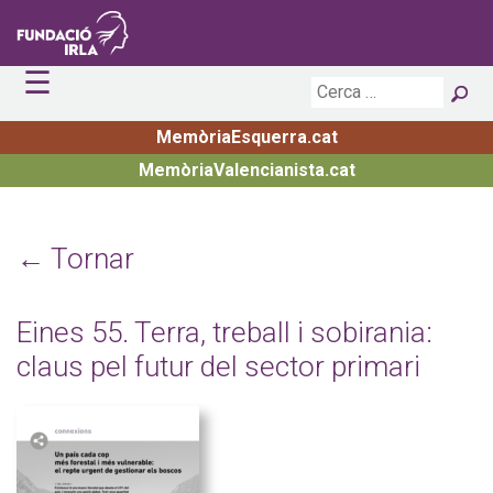
☰
Inici
La Fundació
MemòriaEsquerra.cat
Actualitat
Principis
MemòriaValencianista.cat
Publicacions
Estructura
Agenda
Premis i Beques
Biblioteca i Arxiu
Notícies
Exposicions
Irla Digital
Convocatòries obertes
← Tornar
Transparència
Premiats
Contacte
Eines 55. Terra, treball i sobirania:
claus pel futur del sector primari