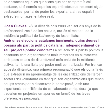
no destacant aquelles qüestions que per compromís cal
destacar, sinó només aquelles experiències que realment siguin
destacables, per tal de poder-les exportar a altres espais i
extreure’n un aprenentatge real.
Joan Cuevas
: «Si la dècada dels 2000 van ser els anys de la
professionalització de les entitats, ara és el moment de la
incidència política i de l’
advocacy
de les entitats»
Amb unes eleccions catalanes imminents, quins deures li
posaria als partits polítics catalans, independentment del
seu projecte polític concret?
La situació dels partits polítics la
descriuria com organitzacions molt immerses en si mateixes,
amb pocs espais de dinamització més enllà de la militància
activa, i amb una lluita pel poder molt centralitzada. Per trencar
aquesta dinàmica, una primera recomanació que els donaria és
que extreguin un aprenentatge de les organitzacions del tercer
sector i del voluntariat en tant que són organitzacions que tenen
equips creats per a dinamitzar la participació, amb una
experiència de militància de col·laboració enriquidora, ja que
treballen en projectes on aportes en funció de les teves
preferències personals.
Un altre tema fonamental és el de marcar l’agenda política. Crec