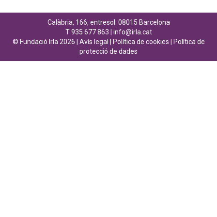
Calàbria, 166, entresol. 08015 Barcelona
T 935 677 863 |
info@irla.cat
© Fundació Irla 2026 |
Avís legal
|
Política de cookies
|
Política de
protecció de dades