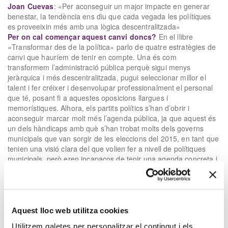
Joan Cuevas
: «Per aconseguir un major impacte en generar
benestar, la tendència ens diu que cada vegada les polítiques
es proveeixin més amb una lògica descentralitzada»
Per on cal començar aquest canvi doncs?
En el llibre
«Transformar des de la política» parlo de quatre estratègies de
canvi que hauríem de tenir en compte. Una és com
transformem l’administració pública perquè sigui menys
jeràrquica i més descentralitzada, pugui seleccionar millor el
talent i fer créixer i desenvolupar professionalment el personal
que té, posant fi a aquestes oposicions llargues i
memorístiques. Alhora, els partits polítics s’han d’obrir i
aconseguir marcar molt més l’agenda pública, ja que aquest és
un dels hàndicaps amb què s’han trobat molts dels governs
municipals que van sorgir de les eleccions del 2015, en tant que
tenien una visió clara del que volien fer a nivell de polítiques
municipals, però eren incapaços de tenir una agenda concreta i
poder convèncer a la ciutadania i d’implicar-los en el projecte.
Reproductor
de
vídeo
Aquest lloc web utilitza cookies
Utilitzem galetes per personalitzar el contingut i els