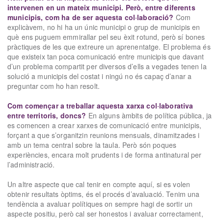
intervenen en un mateix municipi. Però, entre diferents
municipis, com ha de ser aquesta col·laboració?
Com
explicàvem, no hi ha un únic municipi o grup de municipis en
què ens puguem emmirallar pel seu èxit rotund, però sí bones
pràctiques de les que extreure un aprenentatge. El problema és
que existeix tan poca comunicació entre municipis que davant
d’un problema compartit per diversos d’ells a vegades tenen la
solució a municipis del costat i ningú no és capaç d’anar a
preguntar com ho han resolt.
Com començar a treballar aquesta xarxa col·laborativa
entre territoris, doncs?
En alguns àmbits de política pública, ja
es comencen a crear xarxes de comunicació entre municipis,
forçant a que s’organitzin reunions mensuals, dinamitzades i
amb un tema central sobre la taula. Però són poques
experiències, encara molt prudents i de forma antinatural per
l’administració.
Un altre aspecte que cal tenir en compte aquí, si es volen
obtenir resultats òptims, és el procés d’avaluació. Tenim una
tendència a avaluar polítiques on sempre hagi de sortir un
aspecte positiu, però cal ser honestos i avaluar correctament,