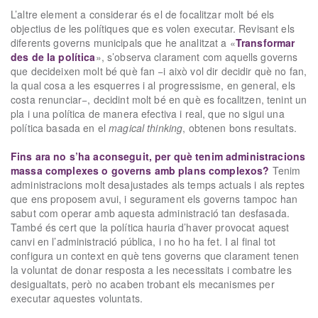
L’altre element a considerar és el de focalitzar molt bé els
objectius de les polítiques que es volen executar. Revisant els
diferents governs municipals que he analitzat a «
Transformar
des de la política
», s’observa clarament com aquells governs
que decideixen molt bé què fan −i això vol dir decidir què no fan,
la qual cosa a les esquerres i al progressisme, en general, els
costa renunciar−, decidint molt bé en què es focalitzen, tenint un
pla i una política de manera efectiva i real, que no sigui una
política basada en el
magical thinking
, obtenen bons resultats.
Fins ara no s’ha aconseguit, per què tenim administracions
massa complexes o governs amb plans complexos?
Tenim
administracions molt desajustades als temps actuals i als reptes
que ens proposem avui, i segurament els governs tampoc han
sabut com operar amb aquesta administració tan desfasada.
També és cert que la política hauria d’haver provocat aquest
canvi en l’administració pública, i no ho ha fet. I al final tot
configura un context en què tens governs que clarament tenen
la voluntat de donar resposta a les necessitats i combatre les
desigualtats, però no acaben trobant els mecanismes per
executar aquestes voluntats.