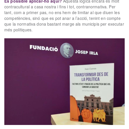
És possible aplicar-ho aquí?
Aquesta lògica encara és molt
contracultural a casa nostra i fins i tot, contranormativa. Per
tant, com a primer pas, no ens hem de limitar al que diuen les
competències, sinó que es pot anar a l’acció, tenint en compte
que la normativa dona bastant marge als municipis per executar
més polítiques.