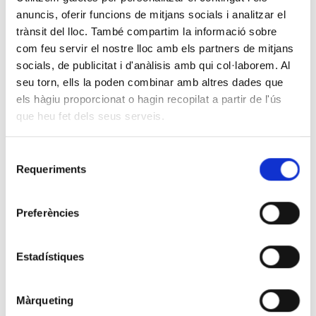
anuncis, oferir funcions de mitjans socials i analitzar el
trànsit del lloc. També compartim la informació sobre
com feu servir el nostre lloc amb els partners de mitjans
socials, de publicitat i d'anàlisis amb qui col·laborem. Al
seu torn, ells la poden combinar amb altres dades que
00:00
00:44
els hàgiu proporcionat o hagin recopilat a partir de l'ús
que heu fet dels seus serveis.
Creus que en els darrers cinc anys, amb tots els canvis
polítics que hi ha hagut a nivell municipal, s’ha avançat en
la bona direcció pel que fa a la governança de polítiques
Selecció
públiques locals?
Aquesta és una reflexió pels governs de
Requeriments
de
transformació que van guanyar molts municipis grans en les
consentiment
eleccions de 2015, però també ho extrapolo al conjunt de les
forces progressistes transformadores: crec que honestament
Preferències
alguna cosa no s’està fent bé…
Joan Cuevas
: «Tenim administracions molt desajustades als
Estadístiques
temps actuals i als reptes que ens proposem avui»
A què es deu?
Perquè la maquinària que ha d’executar les
polítiques transformades, que sobretot és l’administració, sota el
Màrqueting
lideratge polític d’organitzacions polítiques, segueix treballant