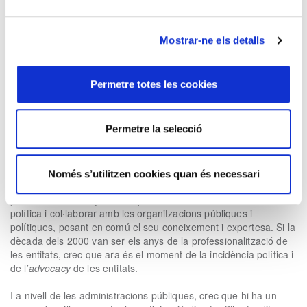
sota una lògica de planificació tradicional, no de gestió del
canvi.
Mostrar-ne els detalls
Però estem parlant d’un procés a mig-llarg termini…
És cert,
però també és cert −i és l’aposta que també faig en el llibre−
que es tracta de donar receptes concretes de com a curt termini
Permetre totes les cookies
es poden canviar algunes maneres de fer polítiques per garantir
èxits concrets, sense oblidar que a mig-llarg termini haurem
d’abordar la reforma de l’administració i també de les
Permetre la selecció
organitzacions polítiques.
I en aquest procés de transformació de la política, com ha
de participar-hi la ciutadania?
La ciutadania organitzada,
Només s’utilitzen cookies quan és necessari
especialment les entitats socials i del tercer sector, molt
presents a Catalunya, ha d’aprendre a fer més incidència
política i col·laborar amb les organitzacions públiques i
polítiques, posant en comú el seu coneixement i expertesa. Si la
dècada dels 2000 van ser els anys de la professionalització de
les entitats, crec que ara és el moment de la incidència política i
de l’
advocacy
de les entitats.
I a nivell de les administracions públiques, crec que hi ha un