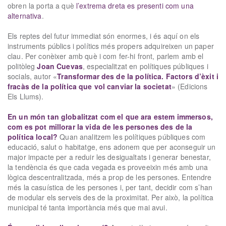
obren la porta a què
l’extrema dreta es presenti com una
alternativa
.
Els reptes del futur immediat són enormes, i és aquí on els
instruments públics i polítics més propers adquireixen un paper
clau. Per conèixer amb què i com fer-hi front, parlem amb el
politòleg
Joan Cuevas
, especialitzat en polítiques públiques i
socials, autor «
Transformar des de la política. Factors d’èxit i
fracàs de la política que vol canviar la societat
» (Edicions
Els Llums).
En un món tan globalitzat com el que ara estem immersos,
com es pot millorar la vida de les persones des de la
política local?
Quan analitzem les polítiques públiques com
educació, salut o habitatge, ens adonem que per aconseguir un
major impacte per a reduir les desigualtats i generar benestar,
la tendència és que cada vegada es proveeixin més amb una
lògica descentralitzada, més a prop de les persones. Entendre
més la casuística de les persones i, per tant, decidir com s’han
de modular els serveis des de la proximitat. Per això, la política
municipal té tanta importància més que mai avui.