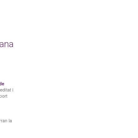
cana
de
ditat i
port
rran la