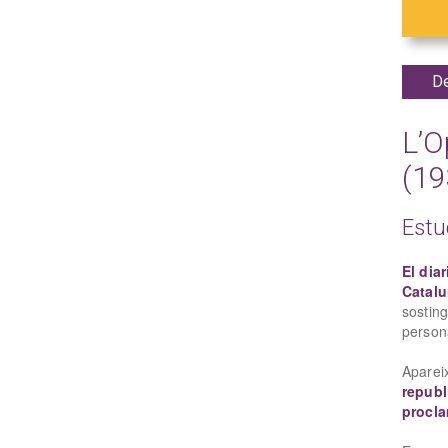
De
L’O
(19
Estu
El diar
Catal
sosting
person
Apareix
republ
procla