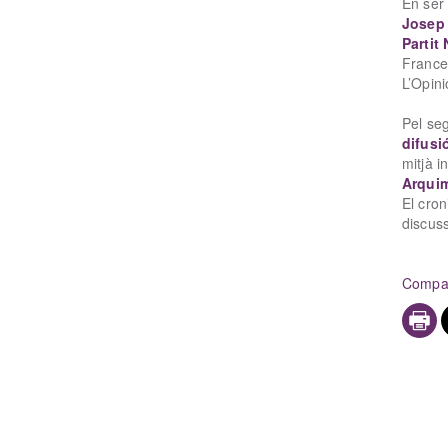
En ser
Josep 
Partit
France
L’Opini
Pel se
difusi
mitjà 
Arquim
El cron
discuss
Compar