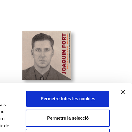
19 d'abril de 2023
Permetre totes les cookies
Joaquim Fort, alcalde
als i
es
republicà de Tarragona
loc
Permetre la selecció
rn,
ir de