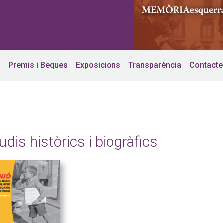
s
Premis i Beques
Exposicions
Transparència
Contacte
udis històrics i biogràfics