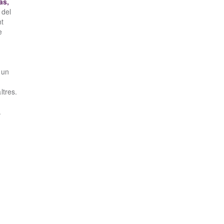
as,
 del
nt
e
 un
a
ltres.
.