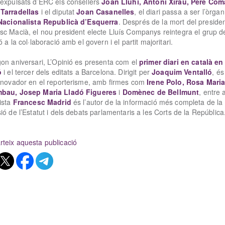
 expulsats d’ERC els consellers
Joan Lluhí, Antoni Xirau, Pere Com
Tarradellas
i el diputat
Joan Casanelles
, el diari passa a ser l’òrgan
 Nacionalista Republicà d’Esquerra
. Després de la mort del preside
sc Macià, el nou president electe Lluís Companys reintegra el grup d
ó a la col·laboració amb el govern i el partit majoritari.
gon aniversari, L’Opinió es presenta com el
primer diari en català en
ó
i el tercer dels editats a Barcelona. Dirigit per
Joaquim Ventalló
, és
innovador en el reporterisme, amb firmes com
Irene Polo, Rosa Mari
bau, Josep Maria Lladó Figueres
i
Domènec de Bellmunt
, entre a
ista
Francesc Madrid
és l’autor de la informació més completa de la
ió de l’Estatut i dels debats parlamentaris a les Corts de la República
teix aquesta publicació