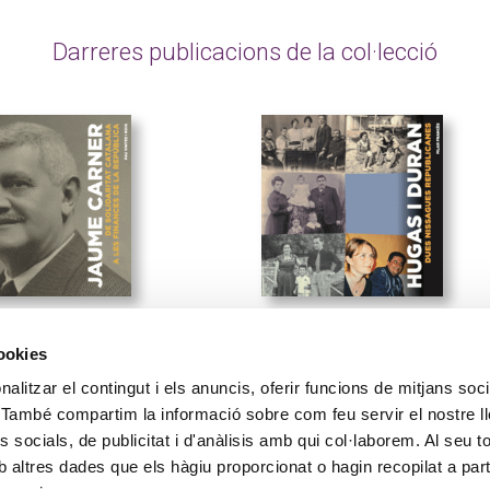
Darreres publicacions de la col·lecció
febrer de 2025
2 de maig de 2024
cookies
e Carner. De
Hugas i Duran. Dues
alitzar el contingut i els anuncis, oferir funcions de mitjans soci
daritat Catalana a les
nissagues republican
oc. També compartim la informació sobre com feu servir el nostre l
nces de la República
 socials, de publicitat i d'anàlisis amb qui col·laborem. Al seu to
 altres dades que els hàgiu proporcionat o hagin recopilat a part