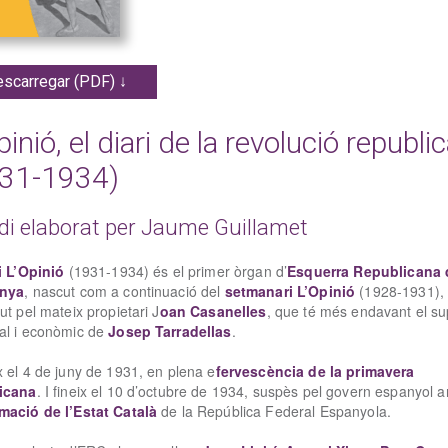
scarregar (PDF) ↓
pinió, el diari de la revolució republi
31-1934)
di elaborat per Jaume Guillamet
i L’Opinió
(1931-1934) és el primer òrgan d’
Esquerra Republicana 
unya
, nascut com a continuació del
setmanari L’Opinió
(1928-1931), e
ut pel mateix propietari J
oan Casanelles
, que té més endavant el su
al i econòmic de
Josep Tarradellas
.
 el 4 de juny de 1931, en plena e
fervescència de la primavera
icana
. I fineix el 10 d’octubre de 1934, suspès pel govern espanyol a
mació de l’Estat Català
de la República Federal Espanyola.