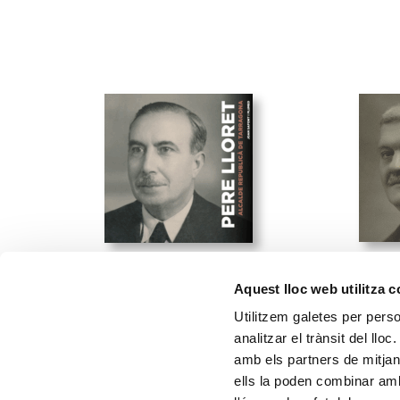
27 de 
9 de desembre de 2025
Aquest lloc web utilitza 
Jaum
Pere Lloret. Alcalde
Utilitzem galetes per person
Soli
republicà de Tarragona
analitzar el trànsit del ll
fina
amb els partners de mitjans
ells la poden combinar amb