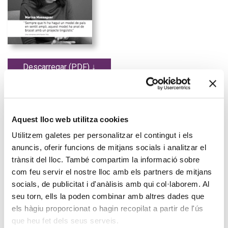
Descarregar (PDF) ↓
«Sempre que hi ha hagut un model
de país en sentit ampli, aquest
Aquest lloc web utilitza cookies
model ha anat de bracet amb un
Utilitzem galetes per personalitzar el contingut i els
projecte lingüístic»
anuncis, oferir funcions de mitjans socials i analitzar el
Marina Massaguer i Xavier Vila
.
trànsit del lloc. També compartim la informació sobre
com feu servir el nostre lloc amb els partners de mitjans
«La nostra pàtria és la nostra llengua», escrivia l’homenot de
socials, de publicitat i d'anàlisis amb qui col·laborem. Al
Sueca. El debat sobre la vitalitat de la nostra llengua torna a
seu torn, ells la poden combinar amb altres dades que
ocupar tuits, titulars, estudis acadèmics i accions polítiques, ara
que celebrem l’Any Fuster. Ens trobem en un punt d’inflexió?
els hàgiu proporcionat o hagin recopilat a partir de l'ús
Hem volgut parlar amb Xavier Vila, secretari de Política
que heu fet dels seus serveis.