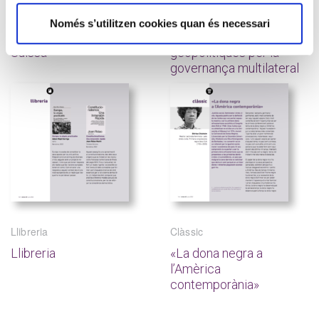
El reconeixement de la
La invasió d’Ucraïna i les
Només s’utilitzen cookies quan és necessari
diversitat lingüística a
conseqüències
Suïssa
geopolítiques per la
governança multilateral
Llibreria
Clàssic
Llibreria
«La dona negra a
l’Amèrica
contemporània»