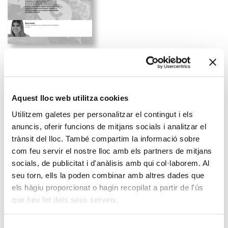
Descarregar (PDF) ↓
Joves i llengua: un estat de la
Aquest lloc web utilitza cookies
qüestió
Utilitzem galetes per personalitzar el contingut i els
Xisca Castell
. Filòloga i professora a la Universitat de les Illes
anuncis, oferir funcions de mitjans socials i analitzar el
Balears
trànsit del lloc. També compartim la informació sobre
com feu servir el nostre lloc amb els partners de mitjans
La paradoxa de l’estat del català entre el jovent ens porta a una
socials, de publicitat i d'anàlisis amb qui col·laborem. Al
generació que té unes competències lingüístiques més grans,
seu torn, ells la poden combinar amb altres dades que
però que alhora és la que en fa un ús més limitat. Les realitats
diferents que es viuen als diversos territoris dels Països
els hàgiu proporcionat o hagin recopilat a partir de l'ús
Catalans dificulten trobar patrons conjunts absoluts, però arreu
que heu fet dels seus serveis.
s’apunta a la necessitat de prestigiar i promoure la utilitat de la
llengua com a elements imprescindibles per capgirar la situació.
Selecció