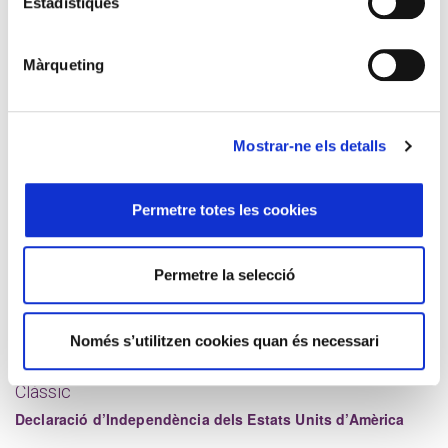
Estadístiques
Full de Càlcul
Economies emergents: com ser decisius i no caure en
Màrqueting
l’intent
Guifré Ballesté, Roger Guiu
Arxiu
Mostrar-ne els detalls
Països Catalans, una nació sense història?
Albert Botran
Permetre totes les cookies
Explorador
Còrsega, un enigma ple d’esperança
Fabiana Giovannini
Permetre la selecció
Finestra
Discurs del president electe José Mujica a l’Assemblea
Només s’utilitzen cookies quan és necessari
General d’Uruguai
Clàssic
Declaració d’Independència dels Estats Units d’Amèrica