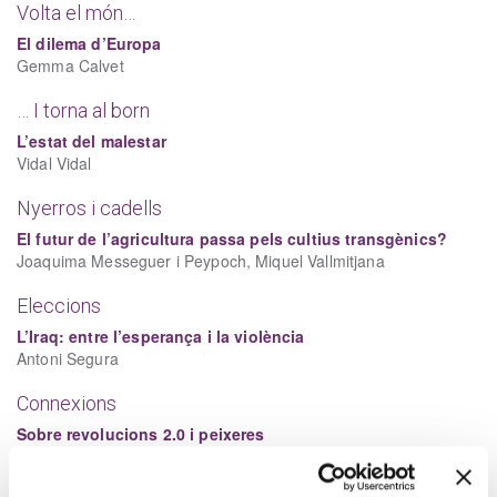
Volta el món…
El dilema d’Europa
Gemma Calvet
… I torna al born
L’estat del malestar
Vidal Vidal
Nyerros i cadells
El futur de l’agricultura passa pels cultius transgènics?
Joaquima Messeguer i Peypoch, Miquel Vallmitjana
Eleccions
L’Iraq: entre l’esperança i la violència
Antoni Segura
Connexions
Sobre revolucions 2.0 i peixeres
Martí Estruch
Les campanyes electorals a la xarxa