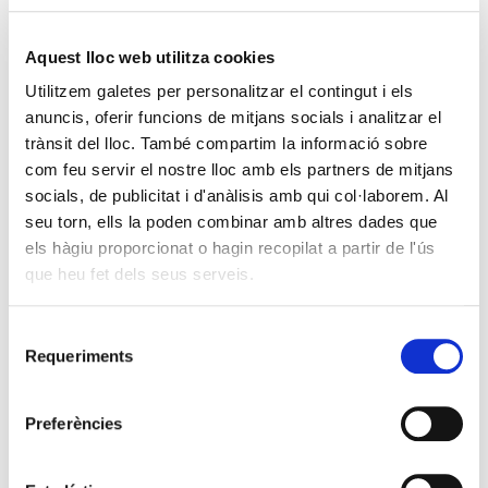
Xavier Peytibi
Quan la política i la comunicació es fa participatives
Saül Gordillo
Aquest lloc web utilitza cookies
L’administració electrònica i la participació en els afers
públics per mitjà de les TIC
Utilitzem galetes per personalitzar el contingut i els
Clara Velasco
anuncis, oferir funcions de mitjans socials i analitzar el
trànsit del lloc. També compartim la informació sobre
Connexions – Navegador
com feu servir el nostre lloc amb els partners de mitjans
TIC, votacions per Internet i altres serveis electrònics a
socials, de publicitat i d'anàlisis amb qui col·laborem. Al
Estònia
seu torn, ells la poden combinar amb altres dades que
Ülle Madise, Priit Vinkel
els hàgiu proporcionat o hagin recopilat a partir de l'ús
Fòrum
que heu fet dels seus serveis.
Vicent Partal: «Cal valorar la serenitat del polític enmig de
l’onada d’Internet». Una conversa amb l’Ernest Benach
Selecció
Eva Calvet
Requeriments
de
consentiment
Variables
Activistes per la independència. Què pensen i per què es
Preferències
mobilitzen
Ricard Vilaregut