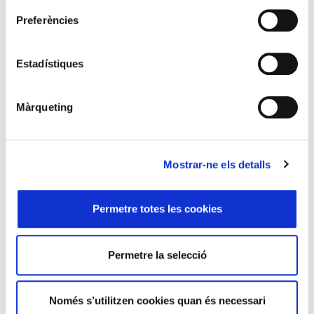
Preferències
Estadístiques
Altres articles d'aquest número de l'Eines
Màrqueting
Mostrar-ne els detalls
Permetre totes les cookies
Permetre la selecció
Finestra
Connexions
«El dret a decidir de
Els límits del clima: a la
Catalunya i del Quebec»
natura, segons la ciència
Només s’utilitzen cookies quan és necessari
i per la societat