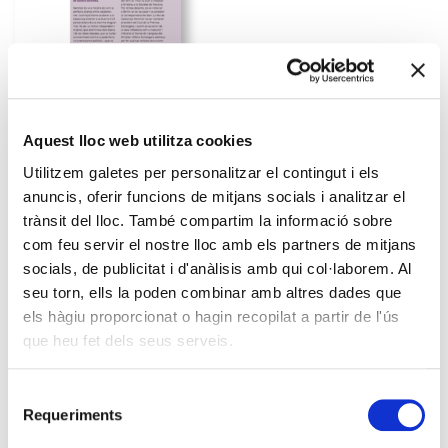
Descarregar (PDF) ↓
Aquest lloc web utilitza cookies
Eugeni Xammar
Utilitzem galetes per personalitzar el contingut i els
Xavier Pla
. Director de la Càtedra Josep Pla de la UdG
anuncis, oferir funcions de mitjans socials i analitzar el
trànsit del lloc. També compartim la informació sobre
Avui, dir el nom Xammar significa inevitablement referir-se a una
de les figures més llegendàries del periodisme català. Solitari
com feu servir el nostre lloc amb els partners de mitjans
irreductible, escèptic, dotat d’un esperit crític fora del corrent, i
socials, de publicitat i d'anàlisis amb qui col·laborem. Al
exhibint sempre un temperament inconformista i irònic, Eugeni
seu torn, ells la poden combinar amb altres dades que
Xammar (Barcelona 1888 – L’Ametlla del Vallès, 1973) era un
els hàgiu proporcionat o hagin recopilat a partir de l'ús
home que tenia moltes coses a dir i que sovint les sabia dir de
que heu fet dels seus serveis.
manera divertida.
Selecció
Comparteix aquest article
Requeriments
de
consentiment