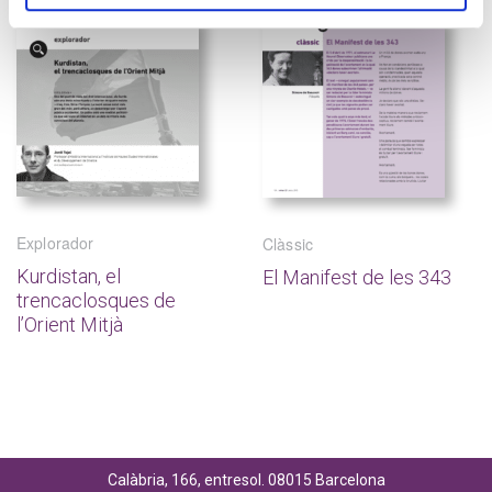
Explorador
Clàssic
Kurdistan, el
El Manifest de les 343
trencaclosques de
l’Orient Mitjà
Calàbria, 166, entresol. 08015 Barcelona