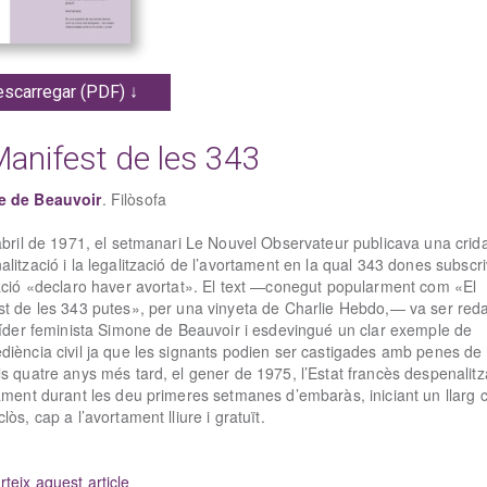
scarregar (PDF) ↓
Manifest de les 343
e de Beauvoir
. Filòsofa
abril de 1971, el setmanari Le Nouvel Observateur publicava una crida
lització i la legalització de l’avortament en la qual 343 dones subscr
mació «declaro haver avortat». El text —conegut popularment com «El
st de les 343 putes», per una vinyeta de Charlie Hebdo,— va ser reda
 líder feminista Simone de Beauvoir i esdevingué un clar exemple de
diència civil ja que les signants podien ser castigades amb penes de
s quatre anys més tard, el gener de 1975, l’Estat francès despenalit
ament durant les deu primeres setmanes d’embaràs, iniciant un llarg 
lòs, cap a l’avortament lliure i gratuït.
teix aquest article