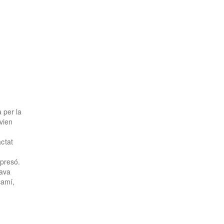
 per la
ivien
ctat
 presó.
zava
camí,