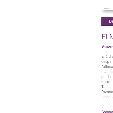
De
El 
Simon
El 5 d’
despena
l’afir
manife
per la
desobe
Tan sol
l’avort
no conc
Compar