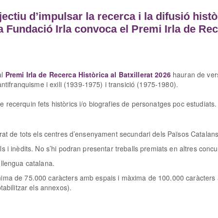
ctiu d’impulsar la recerca i la difusió histò
a Fundació Irla convoca el Premi Irla de Rece
al
Premi Irla de Recerca Històrica al Batxillerat 2026
hauran de vers
tifranquisme i exili (1939-1975) i transició (1975-1980).
e recerquin fets històrics i/o biografies de personatges poc estudiats
lerat de tots els centres d’ensenyament secundari dels Països Catalan
ls i inèdits. No s’hi podran presentar treballs premiats en altres concu
n llengua catalana.
ínima de 75.000 caràcters amb espais i màxima de 100.000 caràcters 
abilitzar els annexos).