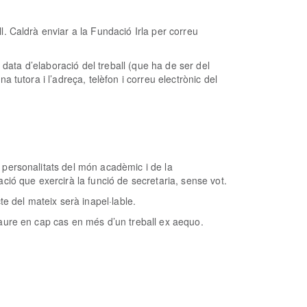
l. Caldrà enviar a la Fundació Irla per correu
a data d’elaboració del treball (que ha de ser del
a tutora i l’adreça, telèfon i correu electrònic del
 personalitats del món acadèmic i de la
ió que exercirà la funció de secretaria, sense vot.
cte del mateix serà inapel·lable.
ecaure en cap cas en més d’un treball ex aequo.