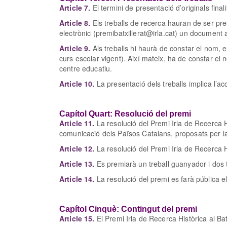
Article 7.
El termini de presentació d’originals final
Article 8.
Els treballs de recerca hauran de ser pres
electrònic (premibatxillerat@irla.cat) un document a
Article 9.
Als treballs hi haurà de constar el nom, el
curs escolar vigent). Així mateix, ha de constar el n
centre educatiu.
Article 10.
La presentació dels treballs implica l’a
Capítol Quart: Resolució del premi
Article 11.
La resolució del Premi Irla de Recerca Hi
comunicació dels Països Catalans, proposats per la
Article 12.
La resolució del Premi Irla de Recerca Hi
Article 13.
Es premiarà un treball guanyador i dos t
Article 14.
La resolució del premi es farà pública 
Capítol Cinquè: Contingut del premi
Article 15.
El Premi Irla de Recerca Històrica al Ba