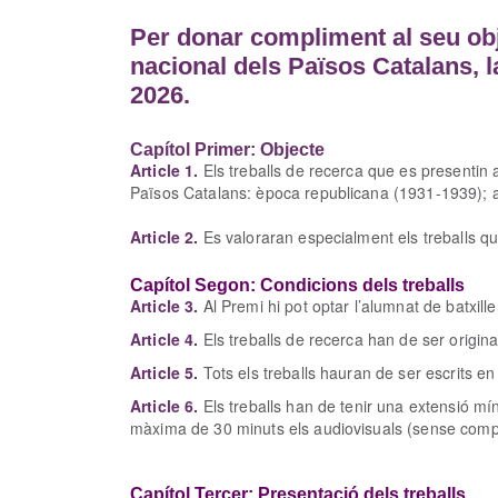
Per donar compliment al seu obje
nacional dels Països Catalans, l
2026.
Capítol Primer: Objecte
Article 1.
Els treballs de recerca que es presentin 
Països Catalans: època republicana (1931-1939); an
Article 2.
Es valoraran especialment els treballs qu
Capítol Segon: Condicions dels treballs
Article 3.
Al Premi hi pot optar l’alumnat de batxil
Article 4.
Els treballs de recerca han de ser origina
Article 5.
Tots els treballs hauran de ser escrits e
Article 6.
Els treballs han de tenir una extensió m
màxima de 30 minuts els audiovisuals (sense compt
Capítol Tercer: Presentació dels treballs