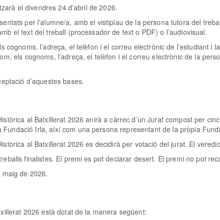
itzarà el divendres 24 d’abril de 2026.
entats per l’alumne/a, amb el vistiplau de la persona tutora del trebal
mb el text del treball (processador de text o PDF) o l’audiovisual.
s cognoms, l’adreça, el telèfon i el correu electrònic de l’estudiant i l
om, els cognoms, l’adreça, el telèfon i el correu electrònic de la person
cceptació d’aquestes bases.
stòrica al Batxillerat 2026
anirà a càrrec d’un Jurat compost per cinc
 Fundació Irla, així com una persona representant de la pròpia Fundac
stòrica al Batxillerat 2026 es decidirà per votació del jurat. El veredi
reballs finalistes. El premi es pot declarar desert. El premi no pot r
el maig de 2026.
txillerat 2026 està dotat de la manera següent: