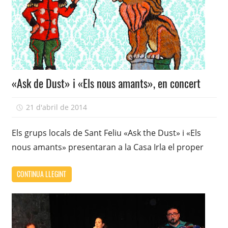
«Ask de Dust» i «Els nous amants», en concert
21 d'abril de 2014
adcasairla
Els grups locals de Sant Feliu «Ask the Dust» i «Els
nous amants» presentaran a la Casa Irla el proper
CONTINUA LLEGINT