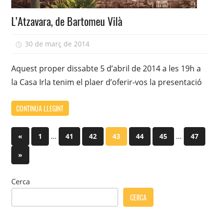
L’Atzavara, de Bartomeu Vilà
30 de març de 2014
adcasairla
Aquest proper dissabte 5 d’abril de 2014 a les 19h a
la Casa Irla tenim el plaer d’oferir-vos la presentació
CONTINUA LLEGINT
Paginació
Previous
…
…
«
1
41
42
43
44
45
47
Posts
de
Next
»
Posts
les
Cerca
entrades
CERCA