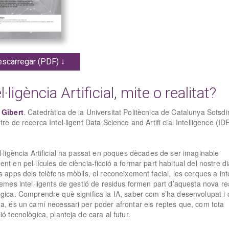
scarregar (PDF) ↓
l·ligència Artificial, mite o realitat?
 Gibert
. Catedràtica de la Universitat Politècnica de Catalunya Sotsdi
tre de recerca Intel·ligent Data Science and Artifi cial Intelligence (ID
l·ligència Artificial ha passat en poques dècades de ser imaginable
nt en pel·lícules de ciència-ficció a formar part habitual del nostre di
s apps dels telèfons mòbils, el reconeixement facial, les cerques a int
temes intel·ligents de gestió de residus formen part d’aquesta nova rea
ògica. Comprendre què significa la IA, saber com s’ha desenvolupat i
a, és un camí necessari per poder afrontar els reptes que, com tota
ió tecnològica, planteja de cara al futur.