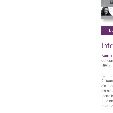
De
Inte
Karina
del cen
UPC)
La Inte
únicame
dia. Le
els sis
tecnol
funcion
revoluc