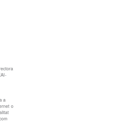
rectora
EAI-
a a
ernet o
litat
 com