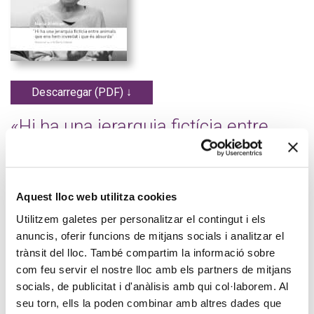
Descarregar (PDF) ↓
«Hi ha una jerarquia fictícia entre
animals que ens hem inventat i que
és absurda»
Núria Almiron i Dionís Guiteras
.
Aquest lloc web utilitza cookies
Utilitzem galetes per personalitzar el contingut i els
És possible aconseguir una nova frontera de drets i fer-ho
anuncis, oferir funcions de mitjans socials i analitzar el
compatible amb l’activitat econòmica i la sobirania alimentària?
El repte del benestar animal abraça molts àmbits diferents i
trànsit del lloc. També compartim la informació sobre
esdevé un tema polític transversal i, alhora, polèmic. Les
com feu servir el nostre lloc amb els partners de mitjans
demandes d’un major benestar i protecció per als animals sovint
socials, de publicitat i d'anàlisis amb qui col·laborem. Al
són contradictòries amb moltes de les formes en què els
seu torn, ells la poden combinar amb altres dades que
humans ens hem relacionat tradicionalment amb la resta dels