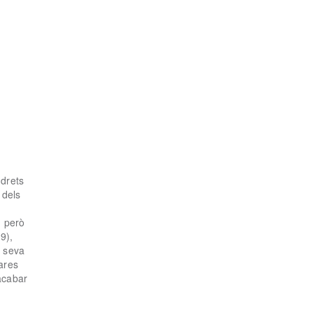
 drets
 dels
, però
9),
a seva
cares
acabar