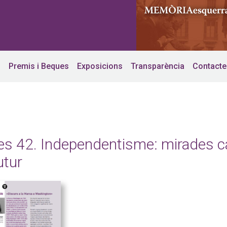
s
Premis i Beques
Exposicions
Transparència
Contacte
es 42. Independentisme: mirades c
utur