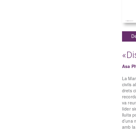
De
«Di
Asa Ph
La Mar
civils 
drets c
record
va reun
líder s
lluita 
d’una 
amb la 