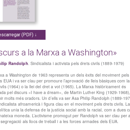
scarregar (PDF) ↓
scurs a la Marxa a Washington»
ilip Randolph
. Sindicalista i activista pels drets civils (1889-1979)
xa a Washington de 1963 representa un dels èxits del moviment pels
als EUA i va ser clau per promoure l’aprovació de lleis bàsiques com la
ivils (1964) o la llei del dret a vot (1965). La Marxa històricament és
ada pel discurs «I have a dream», de Martin Luther King (1929-1968)
ir molts més oradors. Un d’ells va ser Asa Philip Randolph (1889-197
indicalista afroamericà i figura clau en el moviment pels drets civils. L
política unia la defensa de la justícia social amb la racial, com a dues 
mateixa moneda. L’activisme promogut per Randolph va ser clau per 
segregació als llocs de treball i a les forces armades dels EUA.