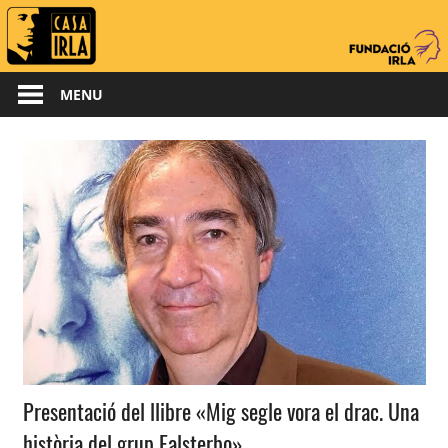
Skip
to
content
MENU
Presentació del llibre «Mig segle vora el drac. Una
història del grup Falsterbo»