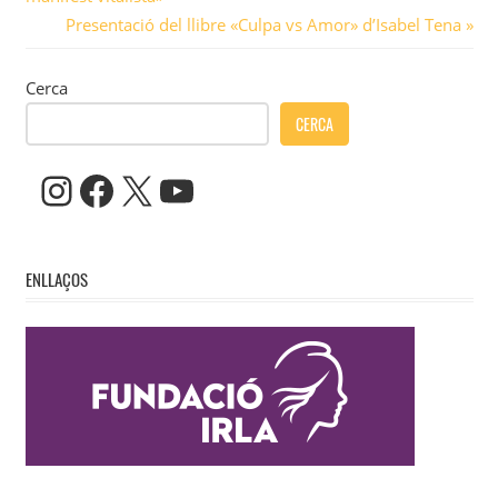
d'entrades
Next
Presentació del llibre «Culpa vs Amor» d’Isabel Tena
Post:
Cerca
CERCA
Instagram
Facebook
X
YouTube
ENLLAÇOS